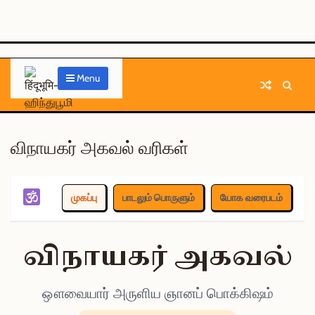
-சீதா
-108
தேவியின்
திவ்யக்ஷேத்ரங்களின்
Menu
அவதாரம்
வரலாறு-
ஆழ்வார்கள்
விநாயகர் அகவல் வரிகள்
முகப்பு
பாடலும் பொருளும்
யோக வரைபடம்
விநாயகர் அகவல்
ஔவையார் அருளிய ஞானப் பொக்கிஷம்