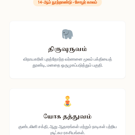
14-ஆம் நூற்றாண்டு • சோழர் காலம்
திருவுருவம்
விநாயகரின் புறத்தோற்ற வர்ணனை மூலம் பக்தியைத்
தூண்டி, மனதை ஒருமுகப்படுத்தும் பகுதி.
யோக தத்துவம்
குண்டலினி சக்தி, ஆறு ஆதாரங்கள் மற்றும் நாடிகள் பற்றிய
சூட்சும ரகசியங்கள்.