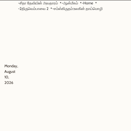
Skip
-சீதா தேவியின் அவதாரம்
-ஆன்மீகம்
-Home
-2திருவெம்பாவை 2
-சம்ஸ்கிருதம்:உலகின் தாய்மொழி
to
content
Monday,
August
10,
2026