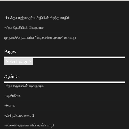
-1-பக்த ப்ரஹ்லாதர்: பக்தியின் சிறந்த மாதிரி
-சீதா தேவியின் அவதாரம்
முருகப்பெருமானின் “க்ருத்திகா புத்ரம்” வரலாறு
Pages
Pages
ஆன்மீக
-சீதா தேவியின் அவதாரம்
-ஆன்மீகம்
-Home
-2திருவெம்பாவை 2
-சம்ஸ்கிருதம்:உலகின் தாய்மொழி