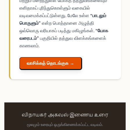
மற்றும் மறைந்துள்ள யோகத் தத்துவங்களையும்
எளிதாகப் புரிந்துகொள்ளும் வகையில்
வடிவமைக்கப்பட்டுள்ளது. மேலே உள்ள
“பாடலும்
பொருளும்”
என்ற பொத்தானை அழுத்தி
ஒவ்வொரு வரியாகப் படித்து மகிழுங்கள்.
“யோக
வரைபடம்”
பகுதியில் தத்துவ விளக்கங்களைக்
காணலாம்.
வாசிக்கத் தொடங்குக →
விநாயகர் அகவல் இணைய உரை
மூலமும் உரையும் ஒருங்கிணைக்கப்பட்ட வடிவம்.